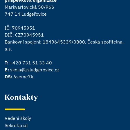
Markvartovická 50/966
747 14 Ludgeřovice
IČ: 70945951
DIČ: CZ70945951
Bankovní spojení: 1849645339/0800, Česká spořitelna,
a.s.
T:
+420 731 51 33 40
E:
skola@zsludgerovice.cz
DS:
6seme7k
Kontakty
Vedení školy
Sekretariát