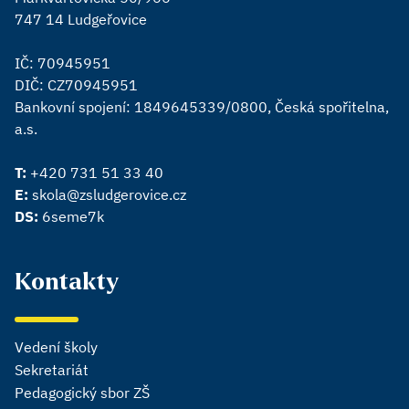
747 14 Ludgeřovice
IČ: 70945951
DIČ: CZ70945951
Bankovní spojení: 1849645339/0800, Česká spořitelna,
a.s.
T:
+420 731 51 33 40
E:
skola@zsludgerovice.cz
DS:
6seme7k
Kontakty
Vedení školy
Sekretariát
Pedagogický sbor ZŠ