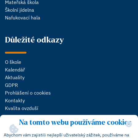
Mateřská škola
Školní jídelna
Nafukovací hala
Důležité odkazy
O škole
Kalendář
Aktuality
GDPR
Prohlášení o cookies
Kontakty
Kvalita ovzduší
Na tomto webu používáme cookies
Sledujte nás
Abychom vám zajistili nejlepší uživatelský zážitek, používáme na