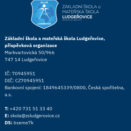
Základní škola a mateřská škola Ludgeřovice,
příspěvková organizace
Markvartovická 50/966
747 14 Ludgeřovice
IČ: 70945951
DIČ: CZ70945951
Bankovní spojení: 1849645339/0800, Česká spořitelna,
a.s.
T:
+420 731 51 33 40
E:
skola@zsludgerovice.cz
DS:
6seme7k