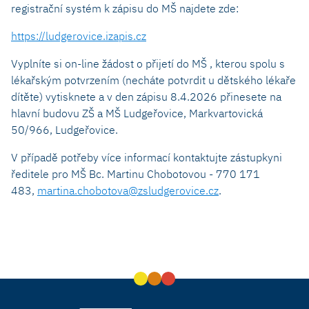
registrační systém k zápisu do MŠ najdete zde:
https://ludgerovice.izapis.cz
Vyplníte si on-line žádost o přijetí do MŠ , kterou spolu s
lékařským potvrzením (necháte potvrdit u dětského lékaře
dítěte) vytisknete a v den zápisu 8.4.2026 přinesete na
hlavní budovu ZŠ a MŠ Ludgeřovice, Markvartovická
50/966, Ludgeřovice.
V případě potřeby více informací kontaktujte zástupkyni
ředitele pro MŠ Bc. Martinu Chobotovou - 770 171
483,
martina.chobotova@zsludgerovice.cz
.